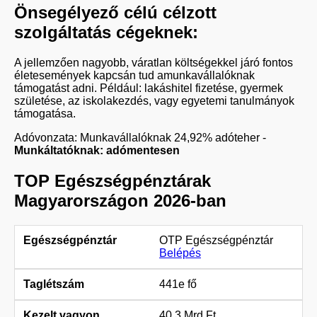
Önsegélyező célú célzott
szolgáltatás cégeknek:
A jellemzően nagyobb, váratlan költségekkel járó fontos
életesemények kapcsán tud amunkavállalóknak
támogatást adni. Például: lakáshitel fizetése, gyermek
születése, az iskolakezdés, vagy egyetemi tanulmányok
támogatása.
Adóvonzata: Munkavállalóknak 24,92% adóteher -
Munkáltatóknak: adómentesen
TOP Egészségpénztárak
Magyarországon 2026-ban
OTP Egészségpénztár
Belépés
441e fő
40,3 Mrd Ft