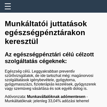
Munkáltatói juttatások
egészségpénztárakon
keresztül
Az egészségpénztári célú célzott
szolgáltatás cégeknek:
Egészség célú. Leggyakrabban preventív
szűrővizsgálatok, de ide tartozhat még: magánorvosi
szolgáltatások igénybevétele, gyógytorna,
gyógymasszázs, fizioterápiás kezelések, gyógyszerek
vagy szemüveg vásárlása és sok egyéb dolog is.
Adóvonzata:
Munkavállalóknak adómentesen
-
Munkáltatóknak: jelenleg 33,04% adózási teherrel