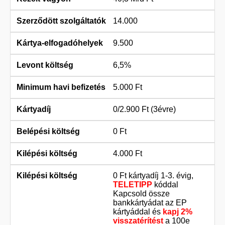
14.000
9.500
6,5%
5.000 Ft
0/2.900 Ft (3évre)
0 Ft
4.000 Ft
0 Ft kártyadíj 1-3. évig,
TELETIPP
kóddal
Kapcsold össze
bankkártyádat az EP
kártyáddal és
kapj 2%
visszatérítést
a 100e